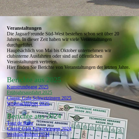
Veranstaltungen
Die JaguarFreunde Süd-West bestehen schon seit über 20
Jahren. In dieser Zeit haben wir viele Veranstaltungen
durchgeführt.
Hauptsächlich von Mai bis Oktober unternehmen wir
clubinterne Ausfahrten oder sind auf öffentlichen
Veranstaltungen vertreten.
Hier finden Sie Berichte von Veranstaltungen der letzten Jahre.
Berichte aus 202
5
Kunstrundgang 2025
Frühjahrsausfahrt 2025
Classic Gala Schwetzingen 2025
Weihnachtsfeier 2025
Berichte aus 2024
Tour de Ruhr
Classic Gala Schwetzingen 2024
Weihnachtsfeier 2024