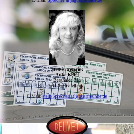
E-Mail:
Sprecher[at]jaguarfreunde.de
Stellvertreterin:
Anke Kittel
Berghalde 31a
69126 Heidelberg
E-Mail:
stellvSprecher[at]jaguarfreunde.de