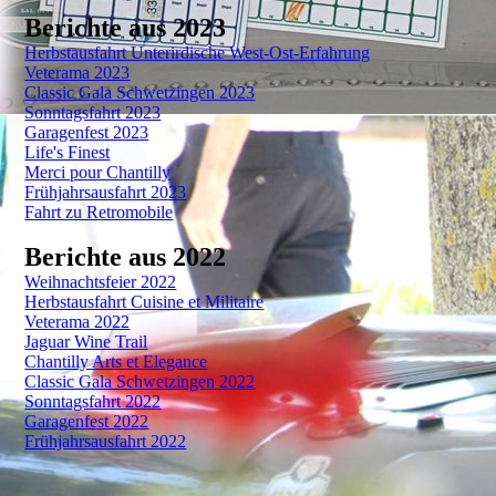
Berichte aus 2023
Herbstausfahrt Unterirdische West-Ost-Erfahrung
Veterama 2023
Classic Gala Schwetzingen 2023
Sonntagsfahrt 2023
Garagenfest 2023
Life's Finest
Merci pour Chantilly
Frühjahrsausfahrt 2023
Fahrt zu Retromobile
Berichte aus 2022
Weihnachtsfeier 2022
Herbstausfahrt Cuisine et Militaire
Veterama 2022
Jaguar Wine Trail
Chantilly Arts et Elegance
Classic Gala Schwetzingen 2022
Sonntagsfahrt 2022
Garagenfest 2022
Frühjahrsausfahrt 2022